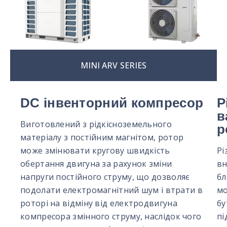
MINI ARV SERIES
DC інвенторний компресор
Р
в
Виготовлений з рідкісноземельного
р
матеріалу з постійним магнітом, ротор
може змінювати кругову швидкість
Рі
обертання двигуна за рахунок зміни
вн
напруги постійного струму, що дозволяє
бл
подолати електромагнітний шум і втрати в
м
роторі на відміну від електродвигуна
бу
компресора змінного струму, наслідок чого
пі