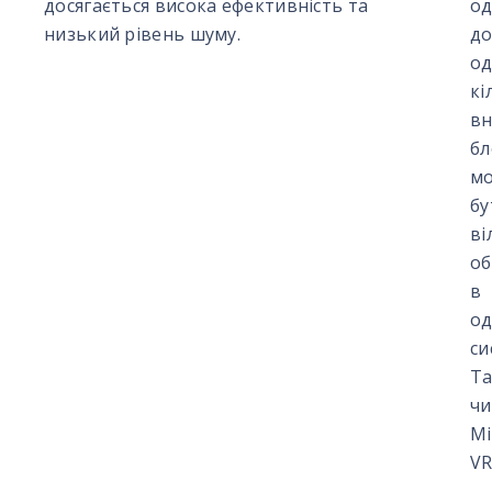
досягається висока ефективність та
о
низький рівень шуму.
д
од
кі
вн
бл
м
бу
ві
об
в
од
си
Т
чи
Mi
VR
–