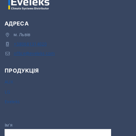
АДРЕСА
м. Львів
+380681314020
office@eveleks.com
ПРОДУКЦІЯ
AUX
LG
Eveleks
Ім'я